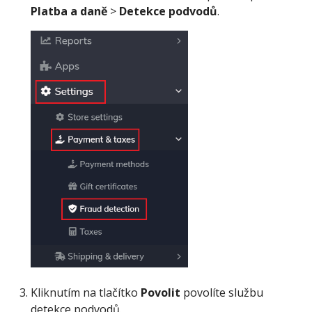
Platba a daně
>
Detekce podvodů
.
Kliknutím na tlačítko
Povolit
povolíte službu
detekce podvodů.