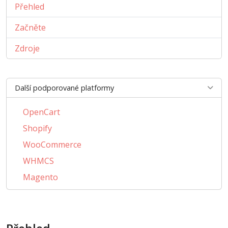
Přehled
Začněte
Zdroje
Další podporované platformy
OpenCart
Shopify
WooCommerce
WHMCS
Magento
PrestaShop
BigCommerce
AbanteCart