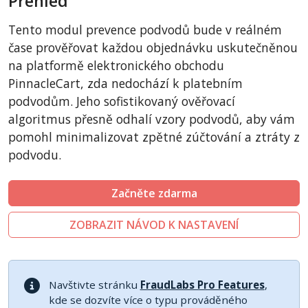
Přehled
CubeCart
Tento modul prevence podvodů bude v reálném
LiteCart
čase prověřovat každou objednávku uskutečněnou
ZenCart
na platformě elektronického obchodu
PinnacleCart, zda nedochází k platebním
PinnacleCart
podvodům. Jeho sofistikovaný ověřovací
FoxyCart
algoritmus přesně odhalí vzory podvodů, aby vám
Easy Digital Downloads
pomohl minimalizovat zpětné zúčtování a ztráty z
nopCommerce
podvodu.
Ecwid by Lightspeed
Začněte zdarma
WISECP
ThirtyBees
ZOBRAZIT NÁVOD K NASTAVENÍ
Shopware
Sylius
Navštivte stránku
FraudLabs Pro Features
,
kde se dozvíte více o typu prováděného