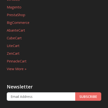
Magento
PrestaShop
BigCommerce
AbanteCart
CubeCart
LiteCart
ZenCart
PinnacleCart
View More »
Newsletter
SUBSCRIBE