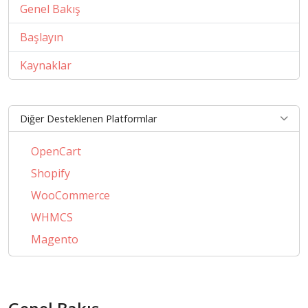
Genel Bakış
Başlayın
Kaynaklar
Diğer Desteklenen Platformlar
OpenCart
Shopify
WooCommerce
WHMCS
Magento
PrestaShop
BigCommerce
AbanteCart