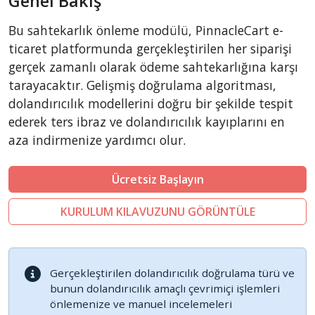
Genel Bakış
CubeCart
Bu sahtekarlık önleme modülü, PinnacleCart e-
LiteCart
ticaret platformunda gerçekleştirilen her siparişi
ZenCart
gerçek zamanlı olarak ödeme sahtekarlığına karşı
tarayacaktır. Gelişmiş doğrulama algoritması,
PinnacleCart
dolandırıcılık modellerini doğru bir şekilde tespit
FoxyCart
ederek ters ibraz ve dolandırıcılık kayıplarını en
Easy Digital Downloads
aza indirmenize yardımcı olur.
nopCommerce
Ecwid by Lightspeed
Ücretsiz Başlayın
WISECP
KURULUM KILAVUZUNU GÖRÜNTÜLE
ThirtyBees
Shopware
Sylius
Gerçekleştirilen dolandırıcılık doğrulama türü ve
bunun dolandırıcılık amaçlı çevrimiçi işlemleri
önlemenize ve manuel incelemeleri