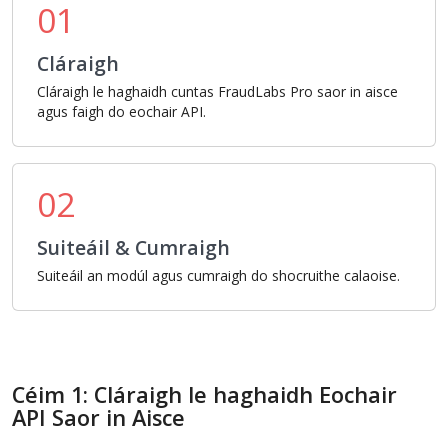
01
Cláraigh
Cláraigh le haghaidh cuntas FraudLabs Pro saor in aisce
agus faigh do eochair API.
02
Suiteáil & Cumraigh
Suiteáil an modúl agus cumraigh do shocruithe calaoise.
Céim 1: Cláraigh le haghaidh Eochair
API Saor in Aisce