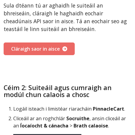
Sula dtéann tú ar aghaidh le suiteáil an
bhreiseáin, cláraigh le haghaidh eochair
cheadúnais API saor in aisce. Tá an eochair seo ag
teastáil le linn suiteáil an bhreiseáin.
Cláraigh saor in aisce
Céim 2: Suiteáil agus cumraigh an
modúl chun calaois a chosc
Logáil isteach i limistéar riaracháin
PinnacleCart
.
Cliceáil ar an roghchlár
Socruithe
, ansin cliceáil ar
an
Íocaíocht & cánacha
>
Brath calaoise
.