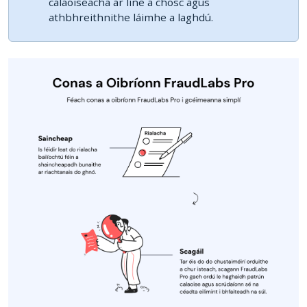
calaoiseacha ar líne a chosc agus
athbhreithnithe láimhe a laghdú.