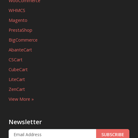
WooCommerce
WHMCS
Magento
PrestaShop
BigCommerce
AbanteCart
CSCart
CubeCart
LiteCart
ZenCart
View More »
Newsletter
SUBSCRIBE