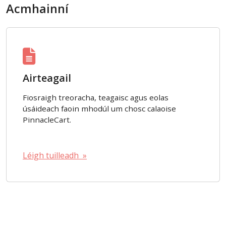
Acmhainní
Airteagail
Fiosraigh treoracha, teagaisc agus eolas
úsáideach faoin mhodúl um chosc calaoise
PinnacleCart.
Léigh tuilleadh »