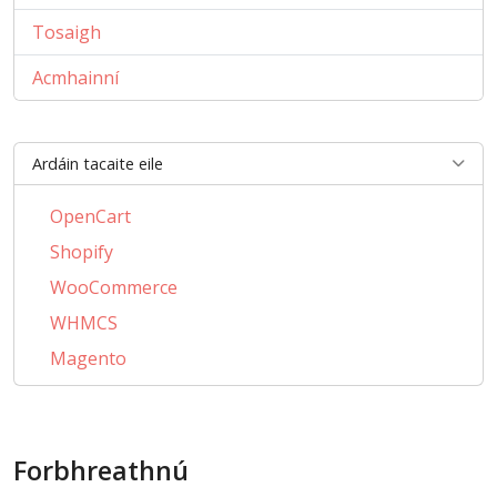
Tosaigh
Acmhainní
Ardáin tacaite eile
OpenCart
Shopify
WooCommerce
WHMCS
Magento
PrestaShop
BigCommerce
Forbhreathnú
AbanteCart