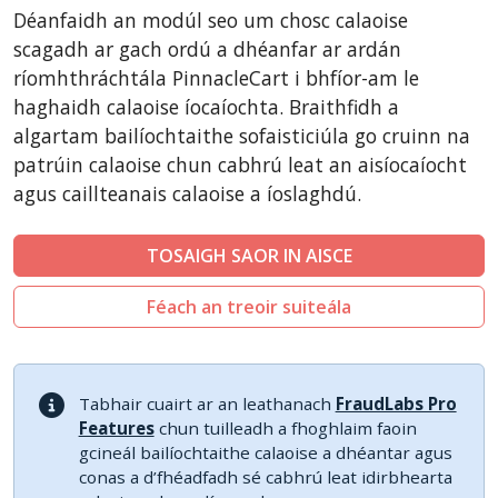
CSCart
Déanfaidh an modúl seo um chosc calaoise
CubeCart
scagadh ar gach ordú a dhéanfar ar ardán
LiteCart
ríomhthráchtála PinnacleCart i bhfíor-am le
haghaidh calaoise íocaíochta. Braithfidh a
ZenCart
algartam bailíochtaithe sofaisticiúla go cruinn na
PinnacleCart
patrúin calaoise chun cabhrú leat an aisíocaíocht
FoxyCart
agus caillteanais calaoise a íoslaghdú.
Easy Digital Downloads
nopCommerce
TOSAIGH SAOR IN AISCE
Ecwid by Lightspeed
Féach an treoir suiteála
WISECP
ThirtyBees
Shopware
Tabhair cuairt ar an leathanach
FraudLabs Pro
Features
chun tuilleadh a fhoghlaim faoin
Sylius
gcineál bailíochtaithe calaoise a dhéantar agus
conas a d’fhéadfadh sé cabhrú leat idirbhearta