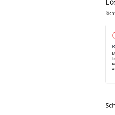
Lo
Rich
R
M
k
K
A
Sch