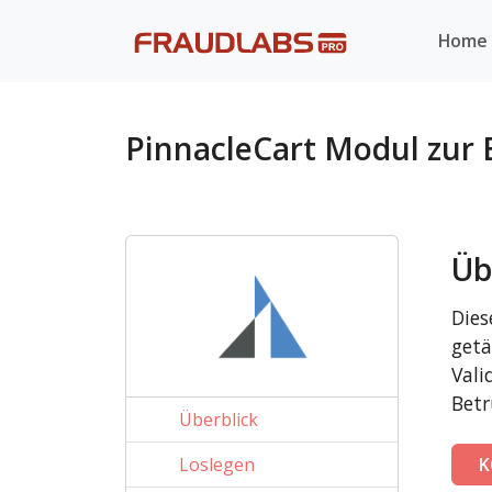
Home
PinnacleCart Modul zur
Üb
Dies
getä
Vali
Betr
Überblick
Loslegen
K