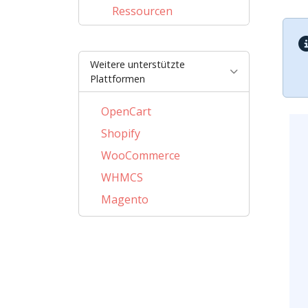
Ressourcen
Weitere unterstützte
Plattformen
OpenCart
Shopify
WooCommerce
WHMCS
Magento
PrestaShop
BigCommerce
AbanteCart
CSCart