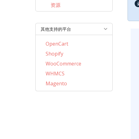
资源
其他支持的平台
OpenCart
Shopify
WooCommerce
WHMCS
Magento
PrestaShop
BigCommerce
AbanteCart
CSCart
CubeCart