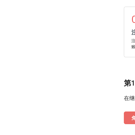
注
账
第
在继