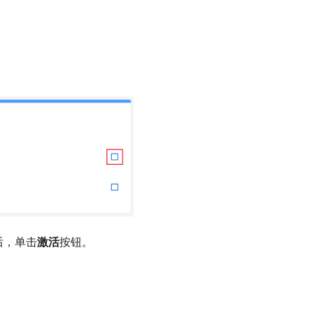
成后，单击
激活
按钮。