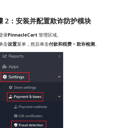
骤 2：安装并配置欺诈防护模块
登录
PinnacleCart
管理区域。
单击
设置
菜单，然后单击
付款和税费
>
欺诈检测
。