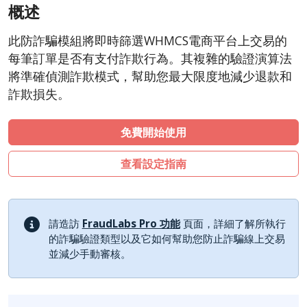
概述
CSCart
CubeCart
此防詐騙模組將即時篩選WHMCS電商平台上交易的
LiteCart
每筆訂單是否有支付詐欺行為。其複雜的驗證演算法
ZenCart
將準確偵測詐欺模式，幫助您最大限度地減少退款和
詐欺損失。
PinnacleCart
FoxyCart
免費開始使用
Easy Digital Downloads
nopCommerce
查看設定指南
Ecwid by Lightspeed
WISECP
請造訪
FraudLabs Pro 功能
頁面，詳細了解所執行
ThirtyBees
的詐騙驗證類型以及它如何幫助您防止詐騙線上交易
Shopware
並減少手動審核。
Sylius