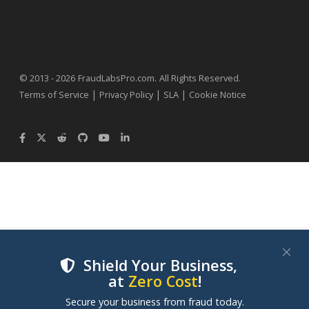
.
© 2013 - 2026
FraudLabsPro.com
All Rights Reserved.
|
|
|
Terms of Service
Privacy Policy
SLA
Cookie Notice
Shield Your Business,
at
Zero Cost
!
We use cookies to improve your experience on our
Secure your business from fraud today.