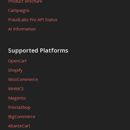
Product Brochure
Campaigns
FraudLabs Pro API Status
AI Information
Supported Platforms
OpenCart
Shopify
WooCommerce
WHMCS
Magento
PrestaShop
BigCommerce
AbanteCart