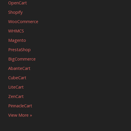
OpenCart
Shopify
WooCommerce
WHMCS
Magento
PrestaShop
BigCommerce
AbanteCart
CubeCart
LiteCart
ZenCart
PinnacleCart
View More »