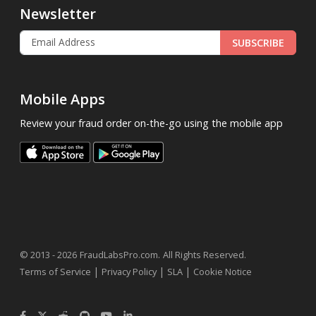
Newsletter
SUBSCRIBE
Mobile Apps
Review your fraud order on-the-go using the mobile app
.
© 2013 - 2026
FraudLabsPro.com
All Rights Reserved.
|
|
|
Terms of Service
Privacy Policy
SLA
Cookie Notice