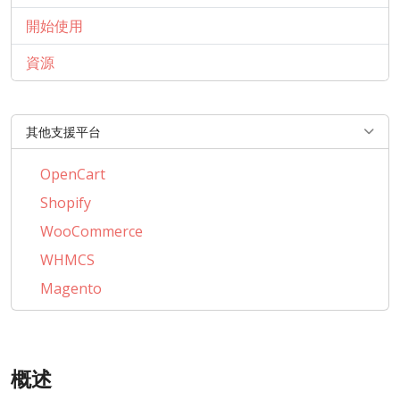
開始使用
資源
其他支援平台
OpenCart
Shopify
WooCommerce
WHMCS
Magento
PrestaShop
BigCommerce
概述
CubeCart