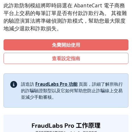
LiteCart
此詐欺防制模組將即時篩選在 AbanteCart 電子商務
ZenCart
平台上交易的每筆訂單是否有付款詐欺行為。 其複雜
PinnacleCart
的驗證演算法將準確偵測詐欺模式，幫助您最大限度
地減少退款和詐欺損失。
FoxyCart
Easy Digital Downloads
免費開始使用
nopCommerce
Ecwid by Lightspeed
查看設定指南
WISECP
ThirtyBees
請造訪
FraudLabs Pro 功能
頁面，詳細了解所執行
Shopware
的詐騙驗證類型以及它如何幫助您防止詐騙線上交易
Sylius
並減少手動審核。