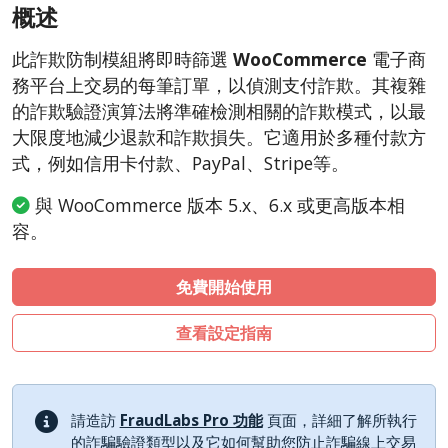
概述
CSCart
CubeCart
此詐欺防制模組將即時篩選
WooCommerce
電子商
LiteCart
務平台上交易的每筆訂單，以偵測支付詐欺。其複雜
ZenCart
的詐欺驗證演算法將準確檢測相關的詐欺模式，以最
大限度地減少退款和詐欺損失。它適用於多種付款方
PinnacleCart
式，例如信用卡付款、PayPal、Stripe等。
FoxyCart
與 WooCommerce 版本 5.x、6.x 或更高版本相
Easy Digital Downloads
容。
nopCommerce
Ecwid by Lightspeed
免費開始使用
WISECP
ThirtyBees
查看設定指南
Shopware
Sylius
請造訪
FraudLabs Pro 功能
頁面，詳細了解所執行
的詐騙驗證類型以及它如何幫助您防止詐騙線上交易