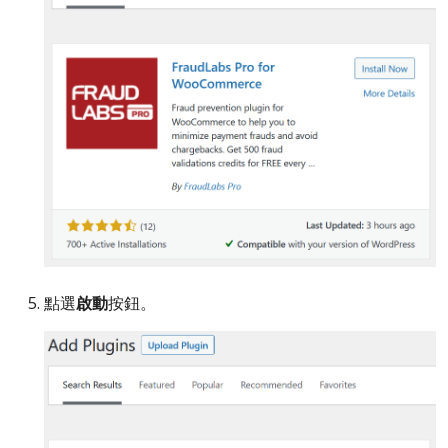
點選
啟動
按鈕。