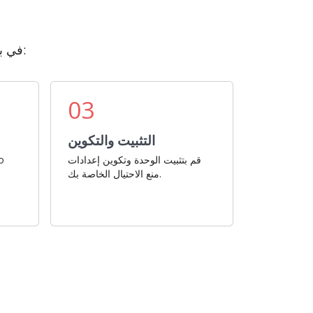
قم بإعداد وحدة FraudLabs Pro لـ OpenCart في بضع خطوات بسيطة:
03
التثبيت والتكوين
قم بتثبيت الوحدة وتكوين إعدادات
منع الاحتيال الخاصة بك.