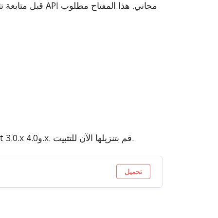
قبل متابعة تثبيت
وحدة منع الاحتيال FraudLabs Pro متوافقة مع إصدارات OpenCart 3.0.x و4.0.x. قم بتنزيلها الآن للتثبيت.
تحميل