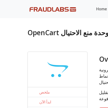
Home
OpenCar وحدة منع الاحتيال
Ov
Op في
نماط
قليل
ملخص
ابدأ الآن