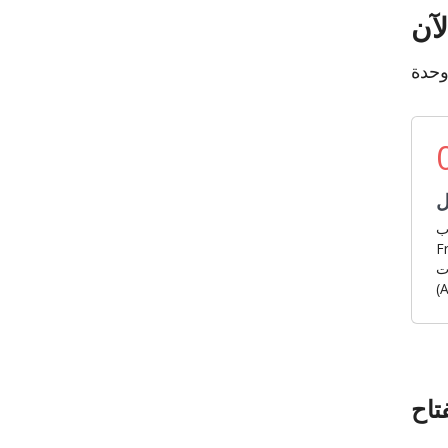
لآن
ل
ب
حصل
ت