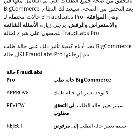
بالتحقق من صحة جميع الطلبات التي تم التعامل معها في
BigCommerce. بعد التحقق من الصحة، سيعيد لك النظام
3 حالات محتملة لـ FraudLabs Pro، وهي
الموافقة
و
الاستعراض
و
الرفض
. يرجى زيارة
الأسئلة الشائعة
للحصول على شرح لحالة FraudLabs Pro.
تجد أدناه كيفية تأثير ذلك على حالة طلب BigCommerce
لكل حالة FraudLabs Pro يتم إرجاعها:
حالة FraudLabs
حالة طلب BigCommerce
Pro
لا يوجد تغيير في حالة طلبك
APPROVE
سيتم تغيير حالة الطلب إلى
التحقق
REVIEW
مطلوب
سيتم تغيير حالة الطلب إلى
مرفوض
REJECT