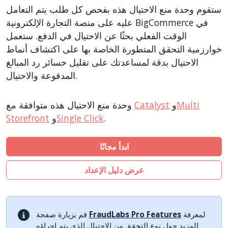
CubeCart
ستقوم وحدة منع الاحتيال هذه بفحص كل طلب يتم التعامل
LiteCart
عليه على منصة التجارة الإلكترونية BigCommerce في
ZenCart
الوقت الفعلي بحثًا عن الاحتيال في الدفع. ستعمل
خوارزمية التحقق المتطورة الخاصة بها على اكتشاف أنماط
PinnacleCart
الاحتيال بدقة لمساعدتك على تقليل خسائر رد المبالغ
FoxyCart
المدفوعة والاحتيال.
Easy Digital Downloads
nopCommerce
Multi
و
Catalyst
وحدة منع الاحتيال هذه متوافقة مع
Ecwid by Lightspeed
.
Single Click
و
Storefront
WISECP
ابدأ مجانًا
ThirtyBees
Shopware
عرض دليل الإعداد
Sylius
لمعرفة
FraudLabs Pro Features
قم بزيارة صفحة
المزيد حول نوع التحقق من الاحتيال الذي يتم إجراؤه