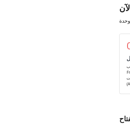
لآن
ل
ب
حصل
ت