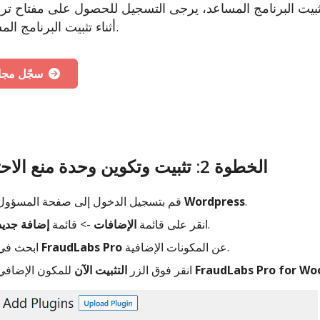
 البرنامج المساعد، يرجى التسجيل للحصول على مفتاح ترخيص API مجاني. هذا المفتاح
أثناء تثبيت البرنامج المساعد.
سجّل مجانًا
الخطوة 2: تثبيت وتكوين وحدة منع الاحتيال
.
Wordpress
قم بتسجيل الدخول إلى صفحة المسؤول
.
انقر على قائمة
الإضافات
-> قائمة
إضافة جديد
عن المكونات الإضافية.
FraudLabs Pro
ابحث في
FraudLabs Pro for 
للمكون الإضافي
انقر فوق الزر
التثبيت الآن