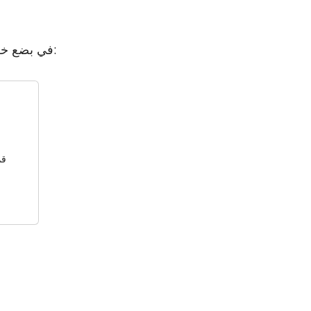
قم بإعداد وحدة FraudLabs Pro لـ WooCommerce في بضع خطوات بسيطة:
قم