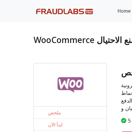
Home
وحدة منع الاحتيال
ص
نماط
لدفع
ملخص
ابدأ الآن