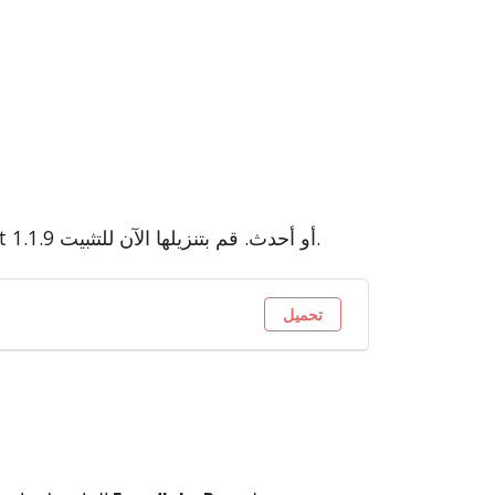
وحدة FraudLabs Pro لمنع الاحتيال متوافقة مع إصدار AbanteCart 1.1.9 أو أحدث. قم بتنزيلها الآن للتثبيت.
تحميل