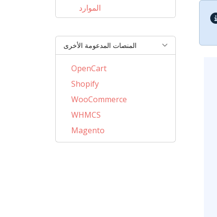
الموارد
المنصات المدعومة الأخرى
OpenCart
Shopify
WooCommerce
WHMCS
Magento
PrestaShop
BigCommerce
CSCart
CubeCart
LiteCart