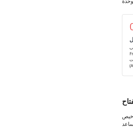
ل
ب
حصل
ت
 مطلوب