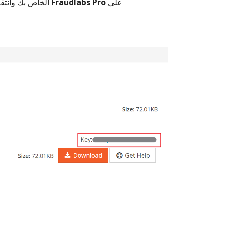
على
Fraudlabs Pro
قم بتسجيل الدخول إلى حساب AbanteCart الخاص بك وانتقل إلى صفحة تنزيل ملحق