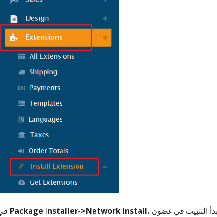
، أدخل مفتاح التثبيت وانقر فوق "متابعة". يجب أن يبدأ التثبيت في غضون
Package Installer->Network Install
في