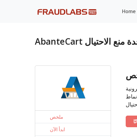
Home
Abante وحدة منع الاحتيال
ص
Ab في
نماط
ملخص
ًا
ابدأ الآن