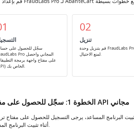
01
02
تنزيل
التسجي
قم بتنزيل وحدة FraudLabs Pro
سجّل للحصول على حسا
لمنع الاحتيال.
FraudLabs Pro المجاني وا
على مفتاح واجهة برمجة التطبيقا
(API) الخاص بك.
الخطوة 1: سجّل للحصول على مفتاح API مجاني
 البرنامج المساعد، يرجى التسجيل للحصول على مفتاح ترخيص API مجاني. هذا المفتاح
أثناء تثبيت البرنامج المساعد.