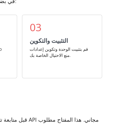
قم بإعداد وحدة FraudLabs Pro لـ AbanteCart في بضع خطوات بسيطة:
03
التثبيت والتكوين
قم بتثبيت الوحدة وتكوين إعدادات
منع الاحتيال الخاصة بك.
قبل متابعة تثبيت