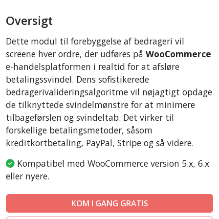
AbanteCart
Oversigt
CubeCart
LiteCart
Dette modul til forebyggelse af bedrageri vil
ZenCart
screene hver ordre, der udføres på
WooCommerce
PinnacleCart
e-handelsplatformen i realtid for at afsløre
betalingssvindel. Dens sofistikerede
FoxyCart
bedragerivalideringsalgoritme vil nøjagtigt opdage
Easy Digital Downloads
de tilknyttede svindelmønstre for at minimere
nopCommerce
tilbageførslen og svindeltab. Det virker til
Ecwid by Lightspeed
forskellige betalingsmetoder, såsom
kreditkortbetaling, PayPal, Stripe og så videre.
WISECP
ThirtyBees
Kompatibel med WooCommerce version 5.x, 6.x
Shopware
eller nyere.
Sylius
KOM I GANG GRATIS