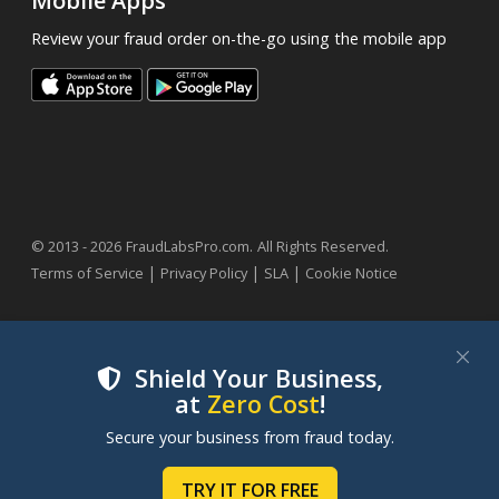
Mobile Apps
Review your fraud order on-the-go using the mobile app
.
© 2013 - 2026
FraudLabsPro.com
All Rights Reserved.
|
|
|
Terms of Service
Privacy Policy
SLA
Cookie Notice
Shield Your Business,
at
Zero Cost
!
We use cookies to improve your experience on our
Secure your business from fraud today.
websites. By clicking "Accept Cookies", you consent to
our use of cookies. Learn more in our
Cookie Policy
.
TRY IT FOR FREE