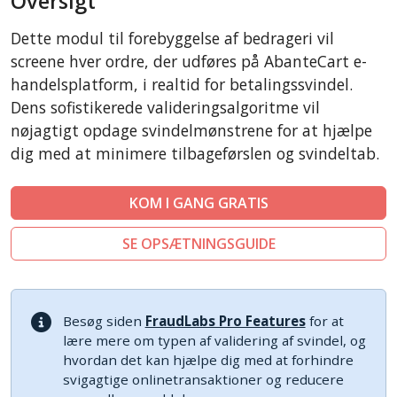
Oversigt
LiteCart
Dette modul til forebyggelse af bedrageri vil
ZenCart
screene hver ordre, der udføres på AbanteCart e-
PinnacleCart
handelsplatform, i realtid for betalingssvindel.
Dens sofistikerede valideringsalgoritme vil
FoxyCart
nøjagtigt opdage svindelmønstrene for at hjælpe
Easy Digital Downloads
dig med at minimere tilbageførslen og svindeltab.
nopCommerce
Ecwid by Lightspeed
KOM I GANG GRATIS
WISECP
SE OPSÆTNINGSGUIDE
ThirtyBees
Shopware
Sylius
Besøg siden
FraudLabs Pro Features
for at
lære mere om typen af validering af svindel, og
hvordan det kan hjælpe dig med at forhindre
svigagtige onlinetransaktioner og reducere