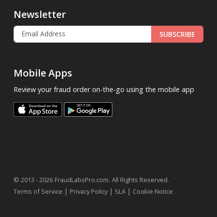
Newsletter
SUBSCRIBE
Mobile Apps
Review your fraud order on-the-go using the mobile app
.
© 2013 - 2026
FraudLabsPro.com
All Rights Reserved.
|
|
|
Terms of Service
Privacy Policy
SLA
Cookie Notice