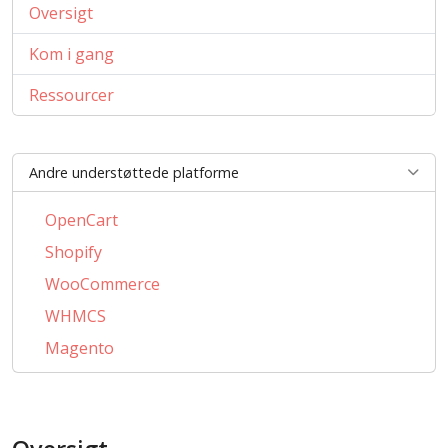
Oversigt
Kom i gang
Ressourcer
Andre understøttede platforme
OpenCart
Shopify
WooCommerce
WHMCS
Magento
PrestaShop
BigCommerce
CubeCart