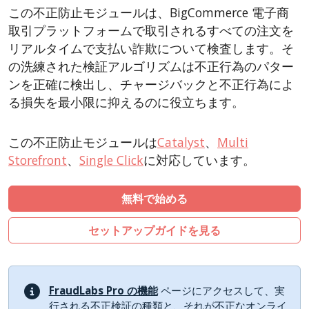
CubeCart
この不正防止モジュールは、BigCommerce 電子商
LiteCart
取引プラットフォームで取引されるすべての注文を
ZenCart
リアルタイムで支払い詐欺について検査します。そ
の洗練された検証アルゴリズムは不正行為のパター
PinnacleCart
ンを正確に検出し、チャージバックと不正行為によ
FoxyCart
る損失を最小限に抑えるのに役立ちます。
Easy Digital Downloads
nopCommerce
この不正防止モジュールは
Catalyst
、
Multi
Ecwid by Lightspeed
Storefront
、
Single Click
に対応しています。
WISECP
無料で始める
ThirtyBees
Shopware
セットアップガイドを見る
Sylius
FraudLabs Pro の機能
ページにアクセスして、実
行される不正検証の種類と、それが不正なオンライ