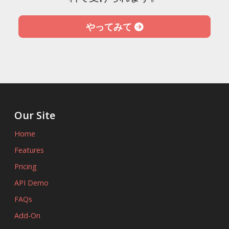
やってみて
Our Site
Home
Features
Pricing
API Demo
FAQs
Add-On