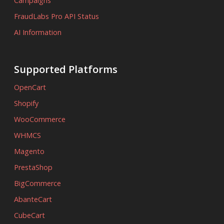
Campaigns
FraudLabs Pro API Status
AI Information
Supported Platforms
OpenCart
Shopify
WooCommerce
WHMCS
Magento
PrestaShop
BigCommerce
AbanteCart
CubeCart