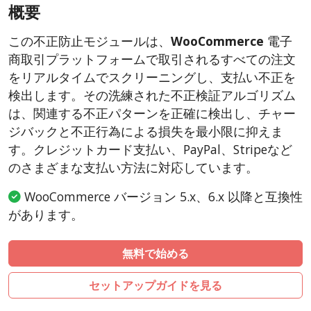
概要
CubeCart
LiteCart
この不正防止モジュールは、
WooCommerce
電子
ZenCart
商取引プラットフォームで取引されるすべての注文
PinnacleCart
をリアルタイムでスクリーニングし、支払い不正を
検出します。その洗練された不正検証アルゴリズム
FoxyCart
は、関連する不正パターンを正確に検出し、チャー
Easy Digital Downloads
ジバックと不正行為による損失を最小限に抑えま
nopCommerce
す。クレジットカード支払い、PayPal、Stripeなど
Ecwid by Lightspeed
のさまざまな支払い方法に対応しています。
WISECP
WooCommerce バージョン 5.x、6.x 以降と互換性
ThirtyBees
があります。
Shopware
Sylius
無料で始める
セットアップガイドを見る