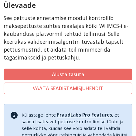
Ülevaade
CSCart
CubeCart
See pettuste ennetamise moodul kontrollib
LiteCart
maksepettuste suhtes reaalajas kõiki WHMCS-i e-
ZenCart
kaubanduse platvormil tehtud tellimusi. Selle
keerukas valideerimisalgoritm tuvastab täpselt
PinnacleCart
pettusmustrid, et aidata teil minimeerida
FoxyCart
tagasimakseid ja pettuskahju.
Easy Digital Downloads
nopCommerce
Alusta tasuta
Ecwid by Lightspeed
VAATA SEADISTAMISJUHENDIT
WISECP
ThirtyBees
Shopware
Külastage lehte
FraudLabs Pro Features
, et
Sylius
saada lisateavet pettuse kontrollimise tüübi ja
selle kohta, kuidas see võib aidata teil vältida
petturlikke võrgutehinguid ja vähendada käsitsi