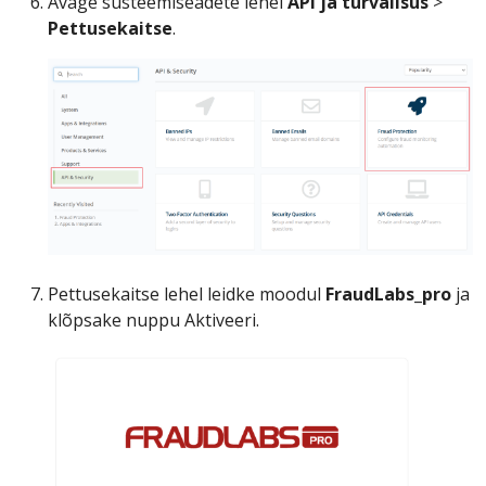
Avage süsteemiseadete lehel
API ja turvalisus
>
Pettusekaitse
.
Pettusekaitse lehel leidke moodul
FraudLabs_pro
ja
klõpsake nuppu Aktiveeri.