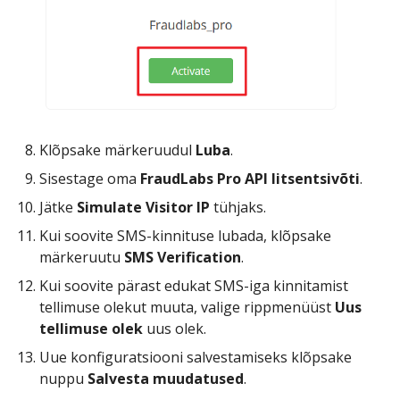
Klõpsake märkeruudul
Luba
.
Sisestage oma
FraudLabs Pro API litsentsivõti
.
Jätke
Simulate Visitor IP
tühjaks.
Kui soovite SMS-kinnituse lubada, klõpsake
märkeruutu
SMS Verification
.
Kui soovite pärast edukat SMS-iga kinnitamist
tellimuse olekut muuta, valige rippmenüüst
Uus
tellimuse olek
uus olek.
Uue konfiguratsiooni salvestamiseks klõpsake
nuppu
Salvesta muudatused
.