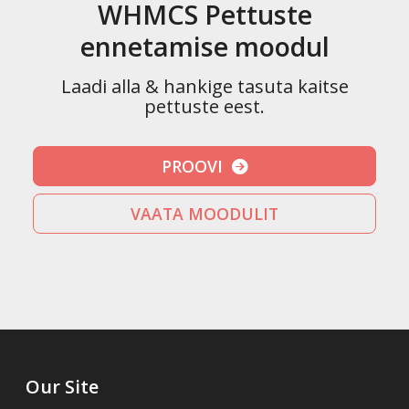
WHMCS Pettuste
ennetamise moodul
Laadi alla & hankige tasuta kaitse
pettuste eest.
PROOVI
VAATA MOODULIT
Our Site