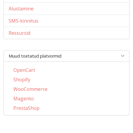
Alustamine
SMS-kinnitus
Ressursid
Muud toetatud platvormid
OpenCart
Shopify
WooCommerce
Magento
PrestaShop
BigCommerce
AbanteCart