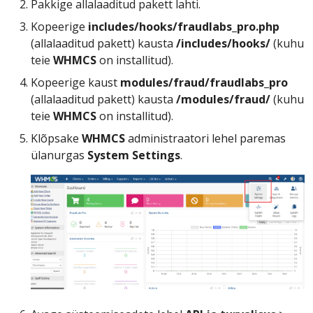
Pakkige allalaaditud pakett lahti.
Kopeerige
includes/hooks/fraudlabs_pro.php
(allalaaditud pakett) kausta
/includes/hooks/
(kuhu
teie
WHMCS
on installitud).
Kopeerige kaust
modules/fraud/fraudlabs_pro
(allalaaditud pakett) kausta
/modules/fraud/
(kuhu
teie
WHMCS
on installitud).
Klõpsake
WHMCS
administraatori lehel paremas
ülanurgas
System Settings
.