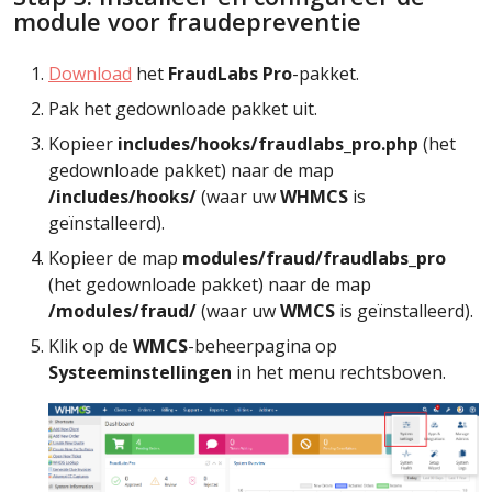
module voor fraudepreventie
Download
het
FraudLabs Pro
-pakket.
Pak het gedownloade pakket uit.
Kopieer
includes/hooks/fraudlabs_pro.php
(het
gedownloade pakket) naar de map
/includes/hooks/
(waar uw
WHMCS
is
geïnstalleerd).
Kopieer de map
modules/fraud/fraudlabs_pro
(het gedownloade pakket) naar de map
/modules/fraud/
(waar uw
WMCS
is geïnstalleerd).
Klik op de
WMCS
-beheerpagina op
Systeeminstellingen
in het menu rechtsboven.