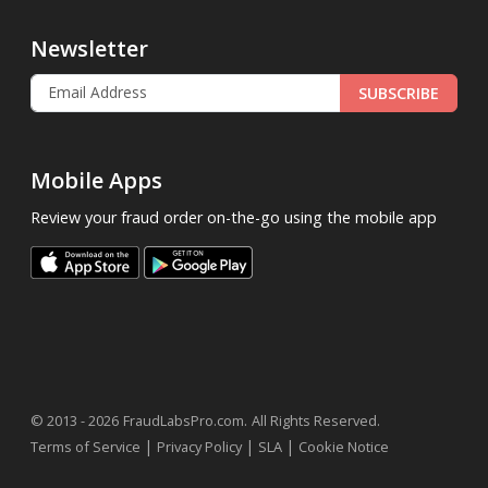
Newsletter
SUBSCRIBE
Mobile Apps
Review your fraud order on-the-go using the mobile app
.
© 2013 - 2026
FraudLabsPro.com
All Rights Reserved.
|
|
|
Terms of Service
Privacy Policy
SLA
Cookie Notice