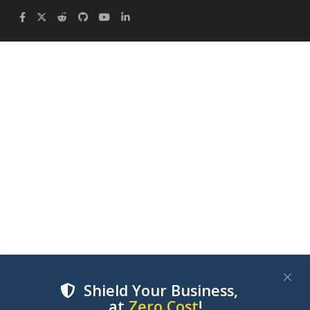
Shield Your Business,
at
Zero Cost
!