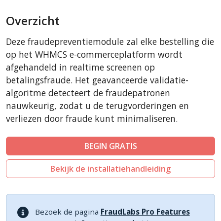
AbanteCart
Overzicht
CSCart
CubeCart
Deze fraudepreventiemodule zal elke bestelling die
LiteCart
op het WHMCS e-commerceplatform wordt
ZenCart
afgehandeld in realtime screenen op
betalingsfraude. Het geavanceerde validatie-
PinnacleCart
algoritme detecteert de fraudepatronen
FoxyCart
nauwkeurig, zodat u de terugvorderingen en
Easy Digital Downloads
verliezen door fraude kunt minimaliseren.
nopCommerce
Ecwid by Lightspeed
BEGIN GRATIS
WISECP
Bekijk de installatiehandleiding
ThirtyBees
Shopware
Sylius
Bezoek de pagina
FraudLabs Pro Features