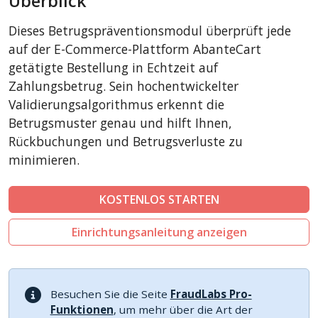
Überblick
CubeCart
Dieses Betrugspräventionsmodul überprüft jede
LiteCart
auf der E-Commerce-Plattform AbanteCart
ZenCart
getätigte Bestellung in Echtzeit auf
Zahlungsbetrug. Sein hochentwickelter
PinnacleCart
Validierungsalgorithmus erkennt die
FoxyCart
Betrugsmuster genau und hilft Ihnen,
Easy Digital Downloads
Rückbuchungen und Betrugsverluste zu
nopCommerce
minimieren.
Ecwid by Lightspeed
KOSTENLOS STARTEN
WISECP
ThirtyBees
Einrichtungsanleitung anzeigen
Shopware
Sylius
Besuchen Sie die Seite
FraudLabs Pro-
Funktionen
, um mehr über die Art der