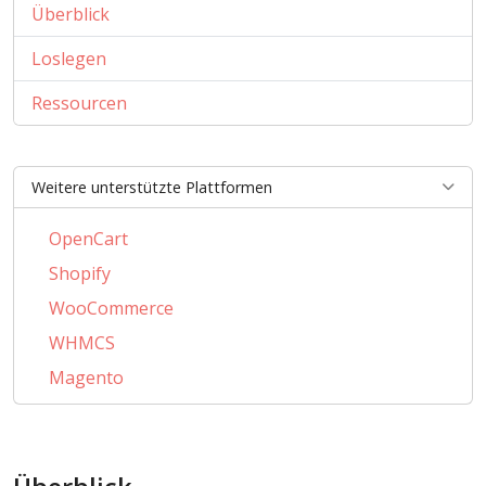
Überblick
Loslegen
Ressourcen
Weitere unterstützte Plattformen
OpenCart
Shopify
WooCommerce
WHMCS
Magento
PrestaShop
BigCommerce
CSCart