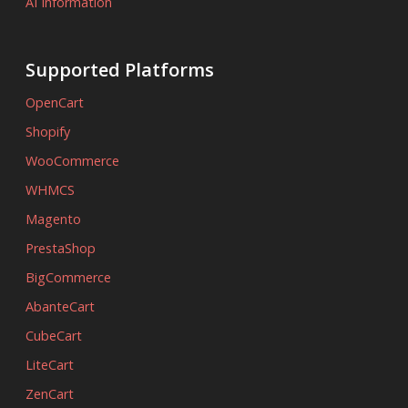
AI Information
Supported Platforms
OpenCart
Shopify
WooCommerce
WHMCS
Magento
PrestaShop
BigCommerce
AbanteCart
CubeCart
LiteCart
ZenCart