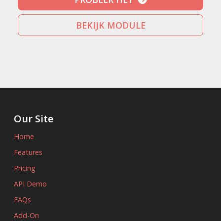
BEKIJK MODULE
Our Site
Home
Features
Pricing
API Demo
FAQs
Add-On