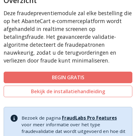
Overzicht
LiteCart
Deze fraudepreventiemodule zal elke bestelling die
ZenCart
op het AbanteCart e-commerceplatform wordt
PinnacleCart
afgehandeld in realtime screenen op
betalingsfraude. Het geavanceerde validatie-
FoxyCart
algoritme detecteert de fraudepatronen
Easy Digital Downloads
nauwkeurig, zodat u de terugvorderingen en
nopCommerce
verliezen door fraude kunt minimaliseren.
Ecwid by Lightspeed
WISECP
BEGIN GRATIS
ThirtyBees
Bekijk de installatiehandleiding
Shopware
Sylius
Bezoek de pagina
FraudLabs Pro Features
voor meer informatie over het type
fraudevalidatie dat wordt uitgevoerd en hoe dit