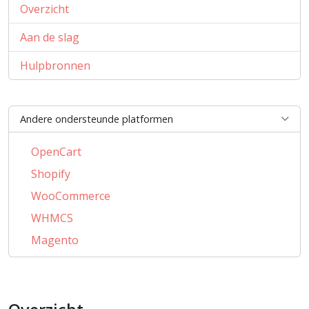
Overzicht
Aan de slag
Hulpbronnen
Andere ondersteunde platformen
OpenCart
Shopify
WooCommerce
WHMCS
Magento
PrestaShop
BigCommerce
CubeCart