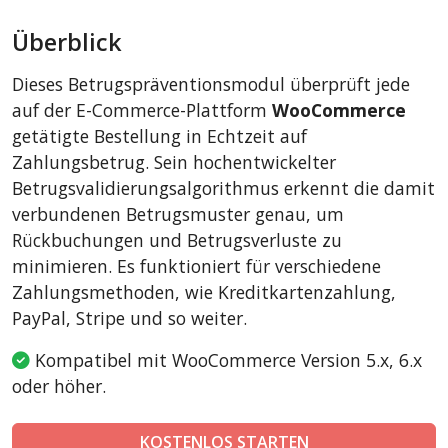
AbanteCart
Überblick
CSCart
CubeCart
Dieses Betrugspräventionsmodul überprüft jede
LiteCart
auf der E-Commerce-Plattform
WooCommerce
ZenCart
getätigte Bestellung in Echtzeit auf
Zahlungsbetrug. Sein hochentwickelter
PinnacleCart
Betrugsvalidierungsalgorithmus erkennt die damit
FoxyCart
verbundenen Betrugsmuster genau, um
Easy Digital Downloads
Rückbuchungen und Betrugsverluste zu
nopCommerce
minimieren. Es funktioniert für verschiedene
Zahlungsmethoden, wie Kreditkartenzahlung,
Ecwid by Lightspeed
PayPal, Stripe und so weiter.
WISECP
ThirtyBees
Kompatibel mit WooCommerce Version 5.x, 6.x
oder höher.
Shopware
Sylius
KOSTENLOS STARTEN