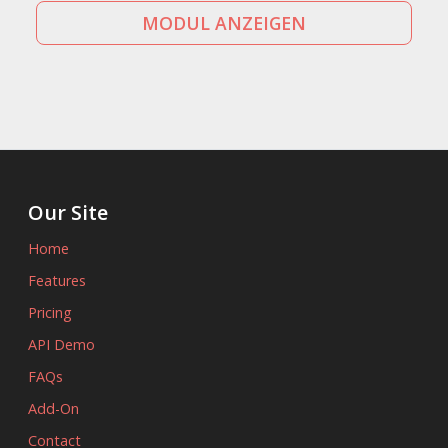
MODUL ANZEIGEN
Our Site
Home
Features
Pricing
API Demo
FAQs
Add-On
Contact