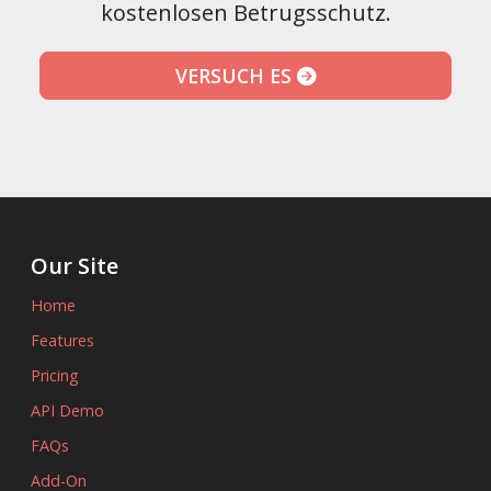
kostenlosen Betrugsschutz.
VERSUCH ES
Our Site
Home
Features
Pricing
API Demo
FAQs
Add-On