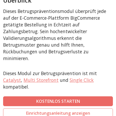
Überblick
CubeCart
Dieses Betrugspräventionsmodul überprüft jede
LiteCart
auf der E-Commerce-Plattform BigCommerce
ZenCart
getätigte Bestellung in Echtzeit auf
Zahlungsbetrug. Sein hochentwickelter
PinnacleCart
Validierungsalgorithmus erkennt die
FoxyCart
Betrugsmuster genau und hilft Ihnen,
Easy Digital Downloads
Rückbuchungen und Betrugsverluste zu
nopCommerce
minimieren.
Ecwid by Lightspeed
Dieses Modul zur Betrugsprävention ist mit
WISECP
Catalyst
,
Multi Storefront
und
Single Click
ThirtyBees
kompatibel.
Shopware
Sylius
KOSTENLOS STARTEN
Einrichtungsanleitung anzeigen