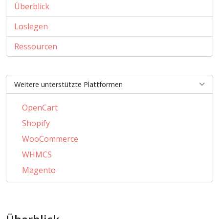
Überblick
Loslegen
Ressourcen
Weitere unterstützte Plattformen
OpenCart
Shopify
WooCommerce
WHMCS
Magento
PrestaShop
AbanteCart
CSCart