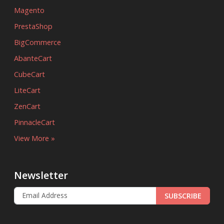
Magento
PrestaShop
BigCommerce
AbanteCart
CubeCart
LiteCart
ZenCart
PinnacleCart
View More »
Newsletter
SUBSCRIBE