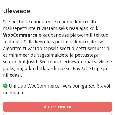
AbanteCart
Ülevaade
CubeCart
LiteCart
See pettuste ennetamise moodul kontrollib
ZenCart
maksepettuste tuvastamiseks reaalajas kõiki
PinnacleCart
WooCommerce
e-kaubanduse platvormil tehtud
tellimusi. Selle keerukas pettuste kontrollimise
FoxyCart
algoritm tuvastab täpselt seotud pettusemustrid,
Easy Digital Downloads
et minimeerida tagasimaksete ja pettustega
nopCommerce
seotud kahjusid. See töötab erinevate makseviiside
Ecwid by Lightspeed
jaoks, nagu krediitkaardimakse, PayPal, Stripe ja
nii edasi.
WISECP
ThirtyBees
Ühildub WooCommerce'i versiooniga 5.x, 6.x või
Shopware
uuemaga.
Sylius
Alusta tasuta