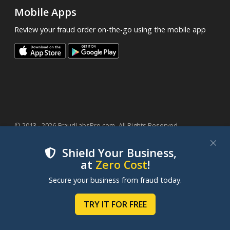
Mobile Apps
Review your fraud order on-the-go using the mobile app
.
© 2013 - 2026
FraudLabsPro.com
All Rights Reserved.
|
|
|
Terms of Service
Privacy Policy
SLA
Cookie Notice
Shield Your Business,
at
Zero Cost
!
We use cookies to improve your experience on our
Secure your business from fraud today.
websites. By clicking "Accept Cookies", you consent to
our use of cookies. Learn more in our
Cookie Policy
.
TRY IT FOR FREE
MANAGE COOKIES
ACCEPT COOKIES